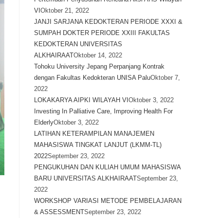
VI
Oktober 21, 2022
JANJI SARJANA KEDOKTERAN PERIODE XXXI &
SUMPAH DOKTER PERIODE XXIII FAKULTAS
KEDOKTERAN UNIVERSITAS
ALKHAIRAAT
Oktober 14, 2022
Tohoku University Jepang Perpanjang Kontrak
dengan Fakultas Kedokteran UNISA Palu
Oktober 7,
2022
LOKAKARYA AIPKI WILAYAH VI
Oktober 3, 2022
Investing In Palliative Care, Improving Health For
Elderly
Oktober 3, 2022
LATIHAN KETERAMPILAN MANAJEMEN
MAHASISWA TINGKAT LANJUT (LKMM-TL)
2022
September 23, 2022
PENGUKUHAN DAN KULIAH UMUM MAHASISWA
BARU UNIVERSITAS ALKHAIRAAT
September 23,
2022
WORKSHOP VARIASI METODE PEMBELAJARAN
& ASSESSMENT
September 23, 2022