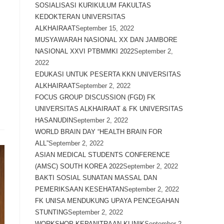
SOSIALISASI KURIKULUM FAKULTAS
KEDOKTERAN UNIVERSITAS
ALKHAIRAAT
September 15, 2022
MUSYAWARAH NASIONAL XX DAN JAMBORE
NASIONAL XXVI PTBMMKI 2022
September 2,
2022
EDUKASI UNTUK PESERTA KKN UNIVERSITAS
ALKHAIRAAT
September 2, 2022
FOCUS GROUP DISCUSSION (FGD) FK
UNIVERSITAS ALKHAIRAAT & FK UNIVERSITAS
HASANUDIN
September 2, 2022
WORLD BRAIN DAY “HEALTH BRAIN FOR
ALL”
September 2, 2022
ASIAN MEDICAL STUDENTS CONFERENCE
(AMSC) SOUTH KOREA 2022
September 2, 2022
BAKTI SOSIAL SUNATAN MASSAL DAN
PEMERIKSAAN KESEHATAN
September 2, 2022
FK UNISA MENDUKUNG UPAYA PENCEGAHAN
STUNTING
September 2, 2022
WORKSHOP KEPANITRAAN KLINIK
September 2,