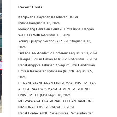
Recent Posts
Kebijakan Pelayanan Kesehatan Haji di
Indonesia
Agustus 13, 2024
Merancang Penilaian Perilaku Profesional Dengan
We Pass With A
Agustus 13, 2024
Young Epilepsy Section (YES) 2023
Agustus 13,
2024
2nd ASEAN Academic Conference
Agustus 13, 2024
Delegasi Forum Dekan AFKSI 2023
Agustus 5, 2024
Rapat Anggota Tahunan Kolegium Ilmu Pendidikan
Profesi Kesehatan Indonesia (KIPPKI)
Agustus 5,
2024
PENANDATANGANAN MoU & MoA UNIVERSITAS
ALKHAIRAAT with MANAGEMENT & SCIENCE
UNIVERSITY (MSU)
April 18, 2024
MUSYAWARAH NASIONAL XXI DAN JAMBORE
NASIONAL XXVI 2023
April 18, 2024
Rapat Fordek AIPKI “Sinergisitas Pemerintah dan