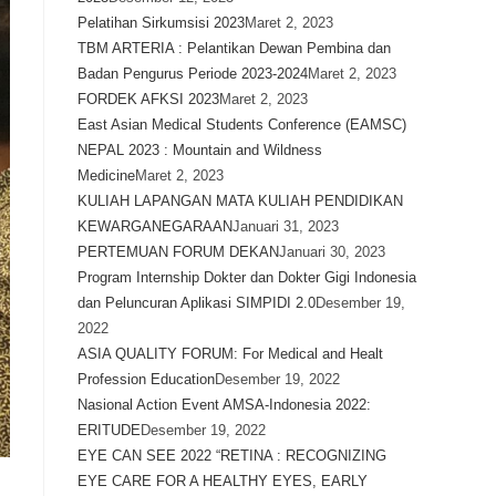
Pelatihan Sirkumsisi 2023
Maret 2, 2023
TBM ARTERIA : Pelantikan Dewan Pembina dan
Badan Pengurus Periode 2023-2024
Maret 2, 2023
FORDEK AFKSI 2023
Maret 2, 2023
East Asian Medical Students Conference (EAMSC)
NEPAL 2023 : Mountain and Wildness
Medicine
Maret 2, 2023
KULIAH LAPANGAN MATA KULIAH PENDIDIKAN
KEWARGANEGARAAN
Januari 31, 2023
PERTEMUAN FORUM DEKAN
Januari 30, 2023
Program Internship Dokter dan Dokter Gigi Indonesia
dan Peluncuran Aplikasi SIMPIDI 2.0
Desember 19,
2022
ASIA QUALITY FORUM: For Medical and Healt
Profession Education
Desember 19, 2022
Nasional Action Event AMSA-Indonesia 2022:
ERITUDE
Desember 19, 2022
EYE CAN SEE 2022 “RETINA : RECOGNIZING
EYE CARE FOR A HEALTHY EYES, EARLY