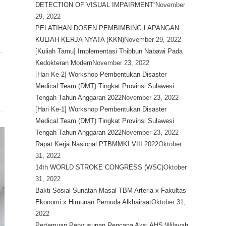
DETECTION OF VISUAL IMPAIRMENT”
November
29, 2022
PELATIHAN DOSEN PEMBIMBING LAPANGAN
KULIAH KERJA NYATA (KKN)
November 29, 2022
.
[Kuliah Tamu] Implementasi Thibbun Nabawi Pada
Kedokteran Modern
November 23, 2022
[Hari Ke-2] Workshop Pembentukan Disaster
Medical Team (DMT) Tingkat Provinsi Sulawesi
Tengah Tahun Anggaran 2022
November 23, 2022
[Hari Ke-1] Workshop Pembentukan Disaster
Medical Team (DMT) Tingkat Provinsi Sulawesi
Tengah Tahun Anggaran 2022
November 23, 2022
Rapat Kerja Nasional PTBMMKI VIII 2022
Oktober
31, 2022
14th WORLD STROKE CONGRESS (WSC)
Oktober
31, 2022
Bakti Sosial Sunatan Masal TBM Arteria x Fakultas
Ekonomi x Himunan Pemuda Alkhairaat
Oktober 31,
2022
Pertemuan Penyusunan Rencana Aksi AHS Wilayah