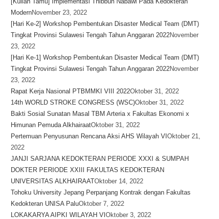
[Kuliah Tamu] Implementasi Thibbun Nabawi Pada Kedokteran
Modern
November 23, 2022
[Hari Ke-2] Workshop Pembentukan Disaster Medical Team (DMT)
Tingkat Provinsi Sulawesi Tengah Tahun Anggaran 2022
November
23, 2022
[Hari Ke-1] Workshop Pembentukan Disaster Medical Team (DMT)
Tingkat Provinsi Sulawesi Tengah Tahun Anggaran 2022
November
23, 2022
Rapat Kerja Nasional PTBMMKI VIII 2022
Oktober 31, 2022
14th WORLD STROKE CONGRESS (WSC)
Oktober 31, 2022
Bakti Sosial Sunatan Masal TBM Arteria x Fakultas Ekonomi x
Himunan Pemuda Alkhairaat
Oktober 31, 2022
Pertemuan Penyusunan Rencana Aksi AHS Wilayah VI
Oktober 21,
2022
JANJI SARJANA KEDOKTERAN PERIODE XXXI & SUMPAH
DOKTER PERIODE XXIII FAKULTAS KEDOKTERAN
UNIVERSITAS ALKHAIRAAT
Oktober 14, 2022
Tohoku University Jepang Perpanjang Kontrak dengan Fakultas
Kedokteran UNISA Palu
Oktober 7, 2022
LOKAKARYA AIPKI WILAYAH VI
Oktober 3, 2022