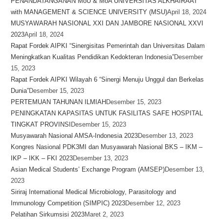
PENANDATANGANAN MoU & MoA UNIVERSITAS ALKHAIRAAT
with MANAGEMENT & SCIENCE UNIVERSITY (MSU)
April 18, 2024
MUSYAWARAH NASIONAL XXI DAN JAMBORE NASIONAL XXVI
2023
April 18, 2024
Rapat Fordek AIPKI “Sinergisitas Pemerintah dan Universitas Dalam
Meningkatkan Kualitas Pendidikan Kedokteran Indonesia”
Desember
15, 2023
Rapat Fordek AIPKI Wilayah 6 “Sinergi Menuju Unggul dan Berkelas
Dunia”
Desember 15, 2023
PERTEMUAN TAHUNAN ILMIAH
Desember 15, 2023
PENINGKATAN KAPASITAS UNTUK FASILITAS SAFE HOSPITAL
TINGKAT PROVINSI
Desember 15, 2023
Musyawarah Nasional AMSA-Indonesia 2023
Desember 13, 2023
Kongres Nasional PDK3MI dan Musyawarah Nasional BKS – IKM –
IKP – IKK – FKI 2023
Desember 13, 2023
Asian Medical Students’ Exchange Program (AMSEP)
Desember 13,
2023
Siriraj International Medical Microbiology, Parasitology and
Immunology Competition (SIMPIC) 2023
Desember 12, 2023
Pelatihan Sirkumsisi 2023
Maret 2, 2023