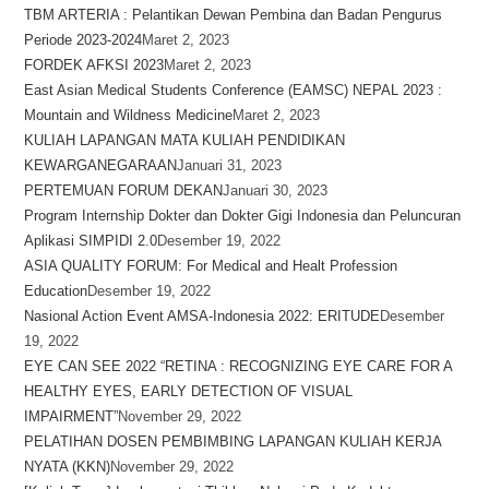
TBM ARTERIA : Pelantikan Dewan Pembina dan Badan Pengurus
Periode 2023-2024
Maret 2, 2023
FORDEK AFKSI 2023
Maret 2, 2023
East Asian Medical Students Conference (EAMSC) NEPAL 2023 :
Mountain and Wildness Medicine
Maret 2, 2023
KULIAH LAPANGAN MATA KULIAH PENDIDIKAN
KEWARGANEGARAAN
Januari 31, 2023
PERTEMUAN FORUM DEKAN
Januari 30, 2023
Program Internship Dokter dan Dokter Gigi Indonesia dan Peluncuran
Aplikasi SIMPIDI 2.0
Desember 19, 2022
ASIA QUALITY FORUM: For Medical and Healt Profession
Education
Desember 19, 2022
Nasional Action Event AMSA-Indonesia 2022: ERITUDE
Desember
19, 2022
EYE CAN SEE 2022 “RETINA : RECOGNIZING EYE CARE FOR A
HEALTHY EYES, EARLY DETECTION OF VISUAL
IMPAIRMENT”
November 29, 2022
PELATIHAN DOSEN PEMBIMBING LAPANGAN KULIAH KERJA
NYATA (KKN)
November 29, 2022