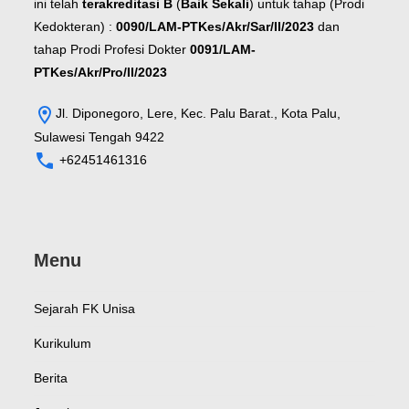
ini telah
terakreditasi B
(
Baik Sekali
) untuk tahap (Prodi
Kedokteran) :
0090/LAM-PTKes/Akr/Sar/II/2023
dan
tahap Prodi Profesi Dokter
0091/LAM-
PTKes/Akr/Pro/II/2023
Jl. Diponegoro, Lere, Kec. Palu Barat., Kota Palu,
Sulawesi Tengah 9422
+62451461316
Menu
Sejarah FK Unisa
Kurikulum
Berita